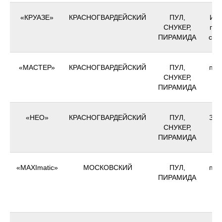
«КРУАЗЕ»
КРАСНОГВАРДЕЙСКИЙ
ПУЛ,
Инд
СНУКЕР,
пр, 
ПИРАМИДА
ст.м
«МАСТЕР»
КРАСНОГВАРДЕЙСКИЙ
ПУЛ,
пр.
СНУКЕР,
ПИРАМИДА
"
«НЕО»
КРАСНОГВАРДЕЙСКИЙ
ПУЛ,
Зан
СНУКЕР,
ПИРАМИДА
"
«MAXImatic»
МОСКОВСКИЙ
ПУЛ,
пр.
ПИРАМИДА
д
"М