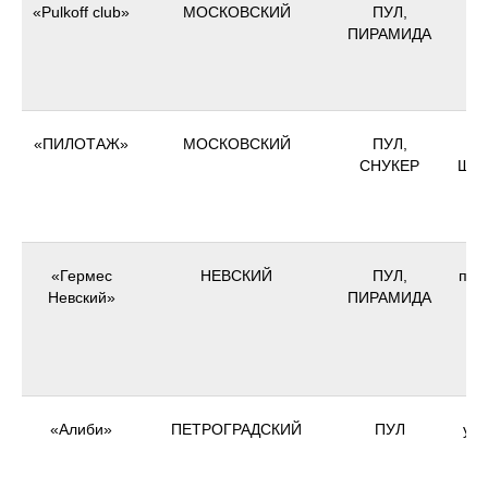
«Pulkoff club»
МОСКОВСКИЙ
ПУЛ,
ПИРАМИДА
Ле
"
«ПИЛОТАЖ»
МОСКОВСКИЙ
ПУЛ,
СНУКЕР
Шер
д
"
«Гермес
НЕВСКИЙ
ПУЛ,
пр.
Невский»
ПИРАМИДА
«
Бо
«Алиби»
ПЕТРОГРАДСКИЙ
ПУЛ
ул.
д.