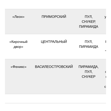
"
«Леон»
ПРИМОРСКИЙ
ПУЛ,
ул. 
СНУКЕР,
с
ПИРАМИДА
«Кирочный
ЦЕНТРАЛЬНЫЙ
ПУЛ,
Кир
двор»
ПИРАМИДА
"Че
«Феникс»
ВАСИЛЕОСТРОВСКИЙ
ПИРАМИДА,
Ва
ПУЛ,
ост
СНУКЕР
наб
ТЦ
ст.