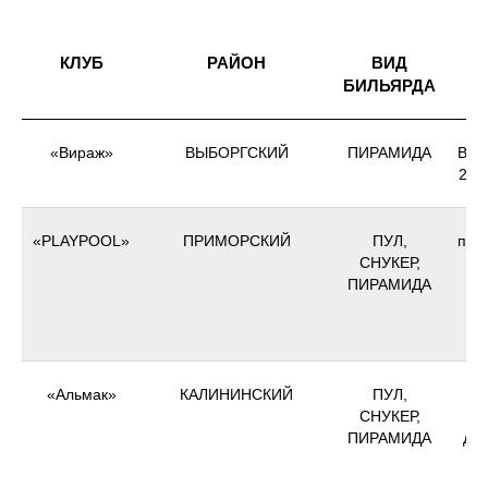
КЛУБ
РАЙОН
ВИД
БИЛЬЯРДА
«Вираж»
ВЫБОРГСКИЙ
ПИРАМИДА
Выбо
22, 
«PLAYPOOL»
ПРИМОРСКИЙ
ПУЛ,
пр.
СНУКЕР,
ПИРАМИДА
"
"
«Альмак»
КАЛИНИНСКИЙ
ПУЛ,
СНУКЕР,
Но
ПИРАМИДА
д. 